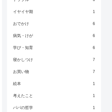
イヤイヤ期
1
おでかけ
6
病気・けが
6
学び・知育
6
寝かしつけ
7
お買い物
7
絵本
1
考えたこと
1
パパの哲学
1