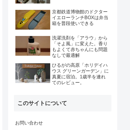
京都鉄道博物館のドクター
イエローランチBOXは弁当
箱を普段使いできる
洗濯洗剤を「アラウ」から
「そよ風」に変えた。香り
もよくて赤ちゃんにも問題
なしで最適解
ひるがの高原「ホリデイハ
ウス グリーンガーデン」に
真夏に宿泊。1歳半を連れ
てのレビュー。
このサイトについて
お問い合わせ